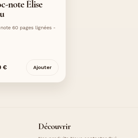
c-note Élise
eu
 note 60 pages lignées -
0 €
Ajouter
Découvrir